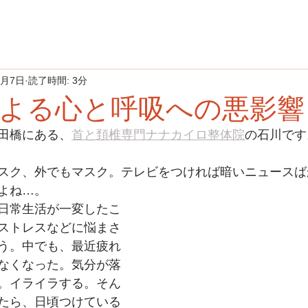
8月7日
読了時間: 3分
よる心と呼吸への悪影響
田橋にある、
首と頚椎専門ナナカイロ整体院
の石川です
スク、外でもマスク。テレビをつければ暗いニュースば
よね…。
日常生活が一変したこ
ストレスなどに悩まさ
う。中でも、最近疲れ
なくなった。気分が落
。イライラする。そん
たら、日頃つけている