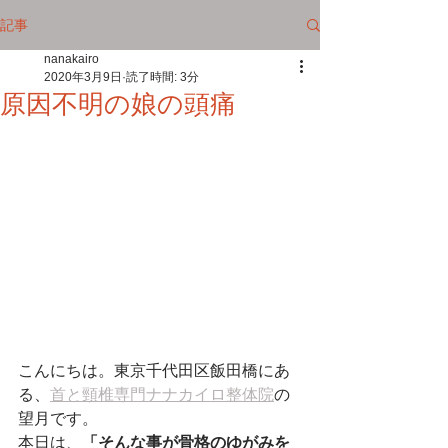
記事
nanakairo
2020年3月9日
読了時間: 3分
原因不明の娘の頭痛
こんにちは。東京千代田区飯田橋にあ
る、
首と頸椎専門ナナカイロ整体院
の
望月です。
本日は、
「そんな事が骨格のゆがみを