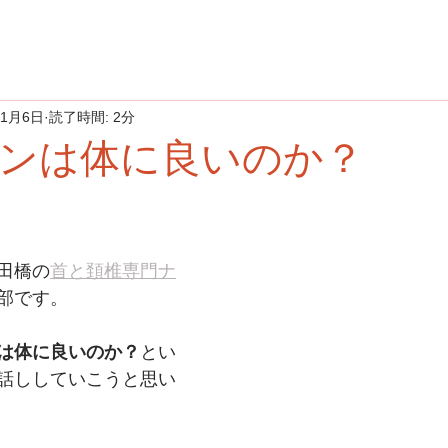
11月6日
読了時間: 2分
ンは体に良いのか？
田橋の
首と頚椎専門ナ
部です。
は体に良いのか？
とい
話ししていこうと思い