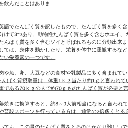
を飲んだことはありま
英語でたんぱく質を訳したもので、たんぱく質を多く含
分けて3つあり、動物性たんぱく質を多く含むホエイ、
たんぱく質を多く含むソイと呼ばれるものに分類出来ま
しては、身体を動かしたり、栄養を体中に運搬するなど
ない栄養素の一つです。
肉や魚、卵、大豆などの食材や乳製品に多く含まれてい
たんぱく質摂取量は、体重1ｋｇ当たり約1ｇと言われて
重である70ｋｇの人で約70ｇものたんぱく質が必要と
姜焼きに換算すると、約8～9人前相当になると言われ
や普段スポーツを行っている方は、通常の2倍多くとる
いても、この量のたんぱく質をとるのはかなり難しいで