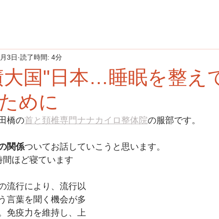
9月3日
読了時間: 4分
債大国"日本…睡眠を整え
ために
田橋の
首と頚椎専門ナナカイロ整体院
の服部です。
の関係
ついてお話していこうと思います。
時間ほど寝ています
の流行により、流行以
う言葉を聞く機会が多
。免疫力を維持し、上