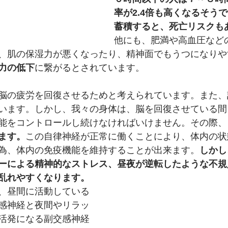
率が2.4倍も高くなるそう
蓄積すると、死亡リスクも
他にも、肥満や高血圧など
、肌の保湿力が悪くなったり、精神面でもうつになりや
力の低下
に繋がるとされています。
脳の疲労を回復させるためと考えられています。また、
います。しかし、我々の身体は、脳を回復させている間
能をコントロールし続けなければいけません。その際、
ます。
この自律神経が正常に働くことにより、体内の状
為、体内の免疫機能を維持することが出来ます。
しかし
ーによる精神的なストレス、昼夜が逆転したような不規
乱れやすくなります。
、昼間に活動している
感神経と夜間やリラッ
活発になる副交感神経