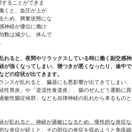
類することができま
働くと、血圧が上が
るため、興奮状態にな
感神経が優位に働け
拍数は減少し、休んで
。
乱れると、夜間やリラックスしている時に働く副交感神
経が強くなってしまい、寝つきが悪くなったり、途中で
などの症状が出てきます。
ランスが乱れると、臓器にも悪影響が出てきてしまい、
経性胃炎」や「逆流性食道炎」、腸のぜんどう運動に異
過敏性腸症候群」なども自律神経の乱れから来るものと
経が乱れると、神経が過敏になるため、慢性的な炎症な
的な炎症が続くと、その部位の炎症を収めようと免疫細