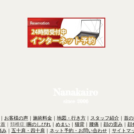
Nanakairo​
since 2006
｜
お客様の声
｜
施術料金
｜
地図・行き方
｜
スタッフ紹介
｜
首の
ホ首
｜
頚椎症
|
腕のしびれ
｜
めまい
｜
猫背
｜
腰痛
｜
顔の歪み
｜
顔
痛み
｜
五十肩・四十肩
｜
ネット予約・お問い合わせ
｜
サイトマ