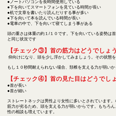
●ノートパソコンを長時間使用している
●下を向いてスマートフォンを見ている時間が長い
●机で文章を書いたり読んだりする事が多い
●下を向いて本を読んでいる時間が長い
●電車の中で、下を向いて寝てしまう事がある
頭の重さは体重の約１/１０です。下を向いている姿勢は
と同じ状況です
【チェック③】首の筋力はどうでしょ
仰向けになり、頭を少し浮かしてみましょう。その状態を
もし１０秒間耐えられない場合、頚椎を支える力が弱いか
【チェック④】首の見た目はどうでし
●首が長い
●首が細い
ストレートネックは男性より女性に多いとされています。
筋力が劣るため、頭を支える力が弱いからです。もちろん
性の相談も増えています。