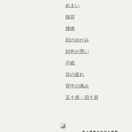
めまい
猫背
腰痛
顔のゆがみ
顔色が悪い
不眠
目の疲れ
背中の痛み
​五十肩・四十肩