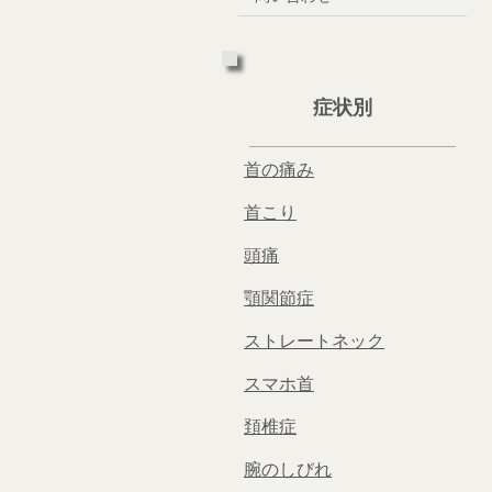
症状別
首の痛み
首こり
頭痛
顎関節症
ストレートネック
スマホ首
頚椎症
腕のしびれ