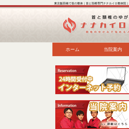
東京飯田橋で首の整体｜首と頚椎専門ナナカイロ整体院｜
ホーム
当院案内