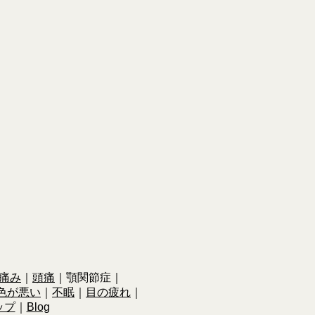
痛み
｜
頭痛
｜
顎関節症｜
色が悪い
｜
不眠
｜
目の疲れ
｜
ップ
｜
Blog