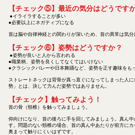
【チェック⑤】最近の気分はどうです
●イライラすることが多い
●必要以上にネガティブになる
首は脳や自律神経との関わりが深いため、首の異常は気分
【チェック⑥】姿勢はどうですか？
●姿勢が良いと人から言われる
●職業柄、姿勢を良くしてなくてはいけない
●クラシックバレーや日本舞踊など、姿勢を正す趣味をも
ストレートネックは背骨が真っ直ぐになってしまった人に
勢」とは、決して力んだ姿勢ではありません。
【チェック】触ってみよう！
首の骨（頸椎）を触ってみましょう。
仰向けになり、首の後ろに手を回してみましょう。真ん中
す。
問題のない頸椎の場合、首の真ん中あたりが前方にカ
奥まって触りにくいはずです。